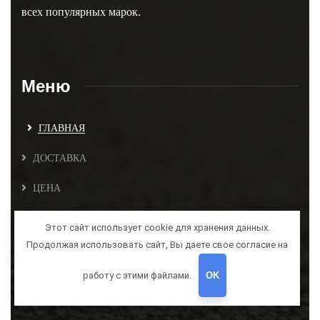
всех популярных марок.
Меню
ГЛАВНАЯ
ДОСТАВКА
ЦЕНА
БЛОГ
Этот сайт использует cookie для хранения данных.
Продолжая использовать сайт, Вы даете свое согласие на
КОНТАКТЫ
работу с этими файлами.
OK
Контакты